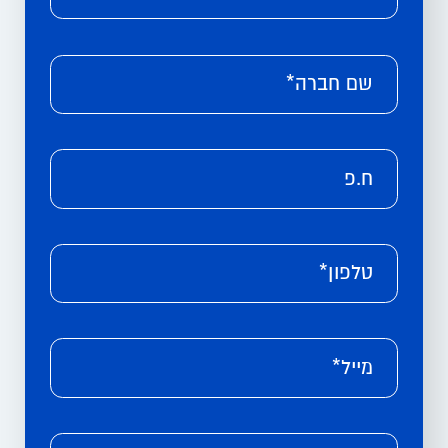
שם חברה*
ח.פ
טלפון*
מייל*