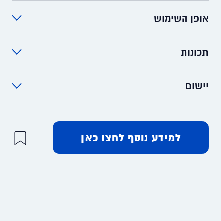
אופן השימוש
אריזות: IBC 1000 L, Drum 55 gal, Can 25 L
תכונות
ASTRO-DRAW A אמולסיה בעלת הדבקות מעולה
לשטח למתיחה וניקוב מתכות שונות ללא הכתמה
יישום
או חלודה.
ASTRO-DRAW A ניתן ליישם בהברשה, טבילה,
ריסוס, טפטוף, גלגול וכל יישום אחר לנוחיותכם.
למידע נוסף לחצו כאן