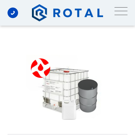
Ski
t
conten