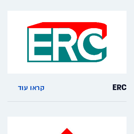
ציוד ומכשירי מינון, שולחנות XYZ ,מזרקים
ומחטים מסוגים וגדלים שונים
ERC
קראו עוד
משפרי בעירה להורדת פלט מוצקים(P.M)
ותחמוצת חנקן(NOx)