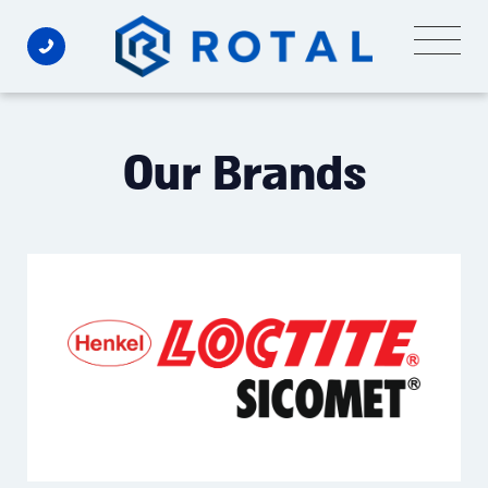
Ski
t
conten
Our Brands