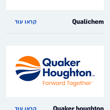
Qualichem
קראו עוד
נוזלי עיבוד המתכת של QualiChem
Quaker houghton
קראו עוד