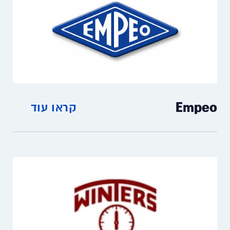
Empeo
קראו עוד
Empeo – High-quality pressure gauges