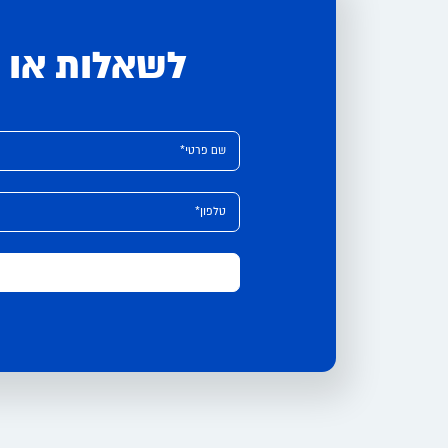
לשאלות או י
Please leave this field empty.
Alternative:
שם פרטי*
טלפון*