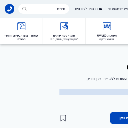
Products
צרים ששמרתי
הרשמה לעדכונים
search
מערכות UV/LED
חומרי ניקוי ירוקים
שונות - מוצרי בעירה וחומרי
הפרדה
לפילמור דבקים
לשוק התעשייתי, מוסדי, ביתי
 המתכות ללא ריח סמיך ודביק
ו כאן