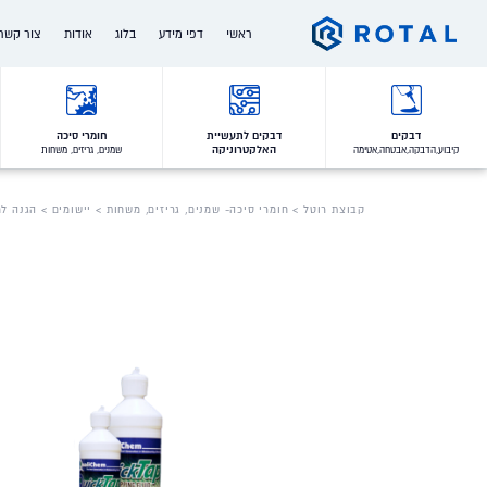
Ski
ראשי
דפי מידע
בלוג
אודות
צור קשר
t
conten
המותגים שלנו
מי אנחנו
דרושים
הלקוחות שלנו
הצוות שלנו
דבקים
דבקים לתעשיית
חומרי סיכה
האלקטרוניקה
קיבוע,הדבקה,אבטחה,אטימה
שמנים, גריזים, משחות
תעודות איכות והסמכות
ההיסטוריה שלנו
תעשיות בהן אנו פועלים
חברות בנות
קבוצת רוטל
>
חומרי סיכה- שמנים, גריזים, משחות
>
יישומים
>
הגנה ל
ערכים