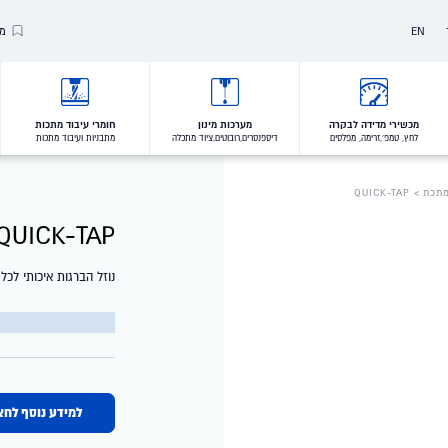
EN
מו
Our Brands
Our Clients
מכשירי מדידה לבקרה
מערכות מינון
חומרי עיבוד מתכות
לחץ, טמפ',זרימה, מפלסים
דיספנסרים,רובוטים,ציוד מתכלה
מתבניות ועיבוד מתכות
VALUES
מתכת
> QUICK-TAP
QUICK-TAP
נוזל הברגות איכותי לכל
למידע נוסף לחצ