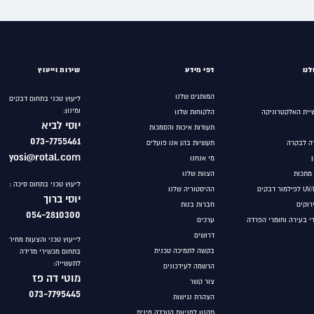
נו
דפי מידע
שירות וייעוץ
המותגים שלנו
ליעוץ טכני בתחום דבקים
ומינון:
יית האלקטרוניקה
הלקוחות שלנו
יוסי לביא
תעודות איכות והסמכות
073-7755461
ה לבקרה
תעשיות בהן אנו פועלים
yosi@rotal.com
מי אנחנו
 מתכות
הצוות שלנו
ליעוץ טכני בתחום סיכה :
ההיסטוריה שלנו
יוסי ברוך
ירוקים
חברות בנות
054-2810300
רי בעירה וחומרי הפרדה
ערכים
דרושים
לייעוץ טכני והצעות מחיר
בקשה לתמיכה טכנית
בתחום מכשירי מדידה
לתעשייה:
הרשמה לעידכונים
מוטי
דה פז
צור קשר
073-7795445
הצהרת נגישות
תקנון למניעת הטרדה מינית