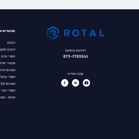
המוצרים של
דבקים
דבקים לתעש
לפרטים והזמנות
073-7783841
חומרי סיכה
מכשירי מדיד
מערכות מינון
עקבו אחרינו
חומרי עיבוד
מערכות UV/LED לפילמור דבקים
חומרי ניקוי 
שונות - מוצ