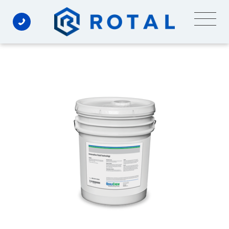
Ski
t
conten