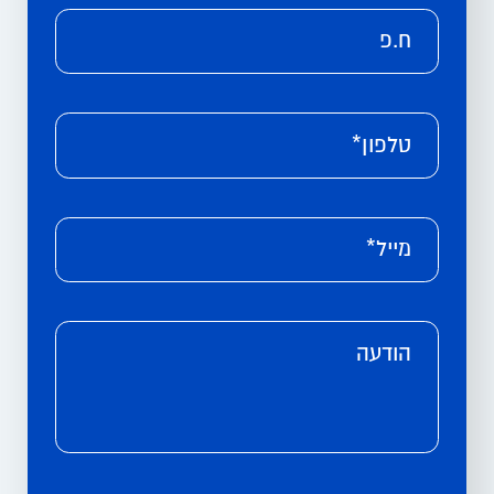
ח.פ
טלפון*
מייל*
הודעה