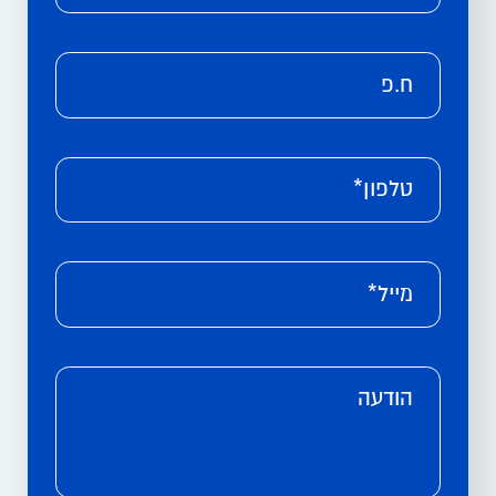
ח.פ
טלפון*
מייל*
הודעה