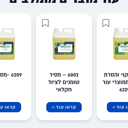
קוי והסרת
6002 – מסיר
6209 -מסיר פיח
מוצרי עור
שומנים לציוד
632
חקלאי
 עוד >
קראו עוד >
קראו עו