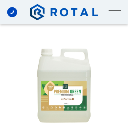
Ski
t
conten