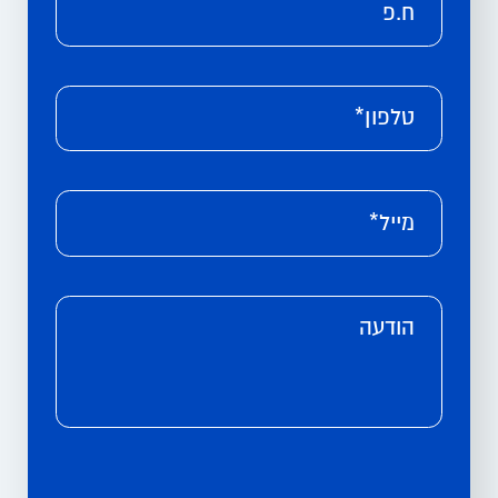
ח.פ
טלפון*
מייל*
הודעה