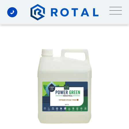
Ski
t
conten