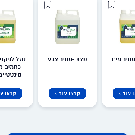
8510 -מסיר צבע
נוזל לניקו
כתמים מ
סינטטיים 328
 עוד >
קראו עוד >
קראו עו