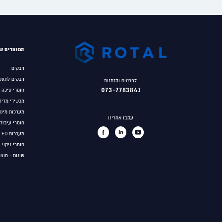
המוצרים של
דבקים
דבקים לתעש
לפרטים והזמנות
073-7783841
חומרי סיכה
מכשירי מדיד
מערכות מינון
עקבו אחרינו
חומרי עיבוד
מערכות UV/LED לפילמור דבקים
חומרי ניקוי 
שונות - מוצ