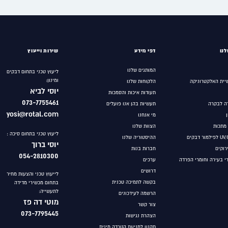
נו
דפי מידע
שירות וייעוץ
המותגים שלנו
ליעוץ טכני בתחום דבקים
ומינון:
יית האלקטרוניקה
הלקוחות שלנו
יוסי לביא
תעודות איכות והסמכות
073-7755461
ה לבקרה
תעשיות בהן אנו פועלים
yosi@rotal.com
מי אנחנו
 מתכות
הצוות שלנו
ליעוץ טכני בתחום סיכה :
ההיסטוריה שלנו
יוסי ברוך
ירוקים
חברות בנות
054-2810300
רי בעירה וחומרי הפרדה
ערכים
דרושים
לייעוץ טכני והצעות מחיר
בקשה לתמיכה טכנית
בתחום מכשירי מדידה
לתעשייה:
הרשמה לעידכונים
מוטי
דה פז
צור קשר
073-7795445
הצהרת נגישות
תקנון למניעת הטרדה מינית