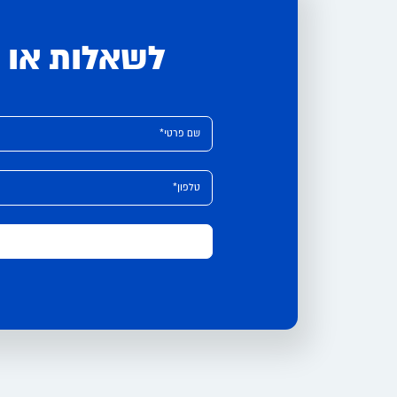
לשאלות או י
Please leave this field empty.
Alternative:
שם פרטי*
טלפון*