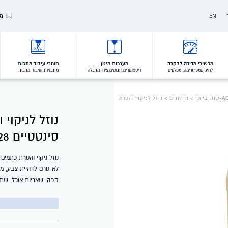
EN
מו
Our Brands
Our Clients
מכשירי מדידה לבקרה
מערכות מינון
חומרי עיבוד מתכות
לחץ, טמפ',זרימה, מפלסים
דיספנסרים,רובוטים,ציוד מתכלה
מתבניות ועיבוד מתכות
VALUES
בייתי
>
מיוחדים
> נוזל לניקוי והסרת
נוזל לניקוי
סינטטיים 6328
נוזל ניקוי והסרת כתמים 
לא גורם לדהיית צבע, מנק
קפה, שאריות אוכל, שתי