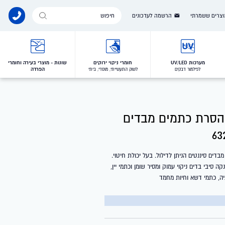
Products
צרים ששמרתי
הרשמה לעדכונים
search
מערכות UV/LED
חומרי ניקוי ירוקים
שונות - מוצרי בעירה וחומרי
הפרדה
לפילמור דבקים
לשוק התעשייתי, מוסדי, ביתי
 והסרת כתמים מבדים
מבדים סיננטים הניתן לדילול. בעל יכולת חיטוי.
ה סיבי בדים ניקוי עמוק ומסיר שומן וכתמי יין,
ה, כתמי דשא וחיות מחמד