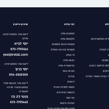
נו
דפי מידע
שירות וייעוץ
המותגים שלנו
ליעוץ טכני בתחום דבקים
ומינון:
יית האלקטרוניקה
הלקוחות שלנו
יוסי לביא
תעודות איכות והסמכות
073-7755461
ה לבקרה
תעשיות בהן אנו פועלים
yosi@rotal.com
מי אנחנו
 מתכות
הצוות שלנו
ליעוץ טכני בתחום סיכה :
ההיסטוריה שלנו
יוסי ברוך
ירוקים
חברות בנות
054-2810300
רי בעירה וחומרי הפרדה
ערכים
דרושים
לייעוץ טכני והצעות מחיר
בקשה לתמיכה טכנית
בתחום מכשירי מדידה
לתעשייה:
הרשמה לעידכונים
מוטי
דה פז
צור קשר
073-7795445
הצהרת נגישות
תקנון למניעת הטרדה מינית