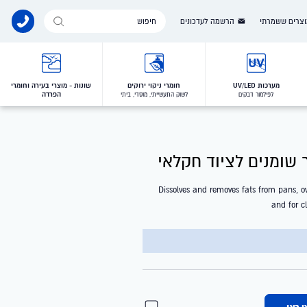
Products
צרים ששמרתי
הרשמה לעדכונים
search
מערכות UV/LED
חומרי ניקוי ירוקים
שונות - מוצרי בעירה וחומרי
הפרדה
לפילמור דבקים
לשוק התעשייתי, מוסדי, ביתי
Dissolves and removes fats from pans, o
and for cl