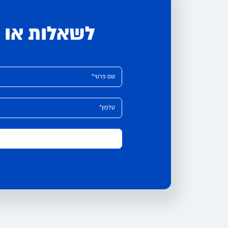
לשאלות או י
Please leave this field empty.
Alternative:
שם פרטי*
טלפון*