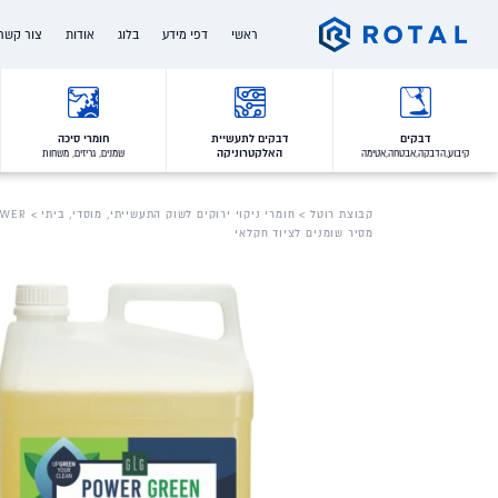
Ski
ראשי
דפי מידע
בלוג
אודות
צור קשר
t
conten
המותגים שלנו
מי אנחנו
דרושים
הלקוחות שלנו
הצוות שלנו
דבקים
דבקים לתעשיית
חומרי סיכה
האלקטרוניקה
קיבוע,הדבקה,אבטחה,אטימה
שמנים, גריזים, משחות
תעודות איכות והסמכות
ההיסטוריה שלנו
תעשיות בהן אנו פועלים
חברות בנות
קבוצת רוטל
>
חומרי ניקוי ירוקים לשוק התעשייתי, מוסדי, ביתי
>
POWER-שוק ת
מסיר שומנים לציוד חקלאי
ערכים