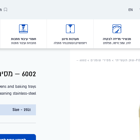
EN
מו
Our Brands
Our Clients
מכשירי מדידה לבקרה
מערכות מינון
חומרי עיבוד מתכות
לחץ, טמפ',זרימה, מפלסים
דיספנסרים,רובוטים,ציוד מתכלה
מתבניות ועיבוד מתכות
VALUES
עשייתי
>
מסירי שומנים
> 6002 –
6002 – מסיר שומנים לציוד חקלאי
vens and baking trays
eaning stainless-steel
Size - 25Lt