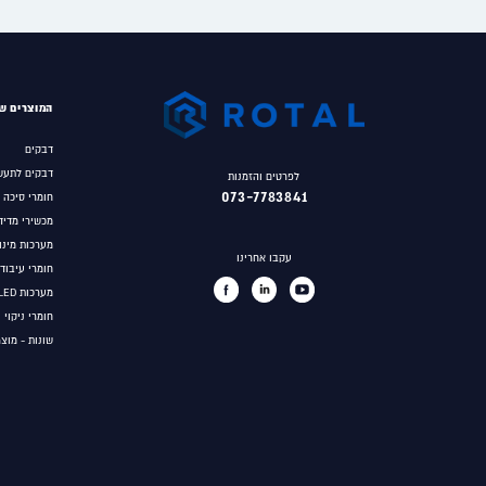
המוצרים של
דבקים
דבקים לתעש
לפרטים והזמנות
073-7783841
חומרי סיכה
מכשירי מדיד
מערכות מינון
עקבו אחרינו
חומרי עיבוד
מערכות UV/LED לפילמור דבקים
חומרי ניקוי 
שונות - מוצ