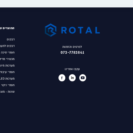
חיפוש
המוצרים של
Recent Posts
דבקים
מהפכה בעולם העיבוד השבבי
דבקים לתעש
לפרטים והזמנות
זמינות גבוהה תחת תנאי קיצון – חומרי סיכה תוצרת קלובר
073-7783841
חומרי סיכה
שמנים חסיני אש מסדרת QUINTOLUBRIC של Quaker Houghton
מכשירי מדיד
מערכות מינון
דבקי לוקטייט – פתרונות דבק ואיטום המתקדמים בישראל
עקבו אחרינו
חומרי עיבוד
מהם דבקים אנאירוביים, וכיצד לבחור את הדבק המתאים?
מערכות UV/LED לפילמור דבקים
Recent Comments
חומרי ניקוי 
שונות - מוצ
Brooke265
על
דבקי לוקטייט – פתרונות דבק ואיטום המתקדמים בישר
Henry3764
על
מהו מס פולימר ו- 14 סיבות מדוע כדאי לעבוד עם חומרי איטום MS polymer
Julie1424
על
מהו מס פולימר ו- 14 סיבות מדוע כדאי לעבוד עם חומרי איטום MS polymer