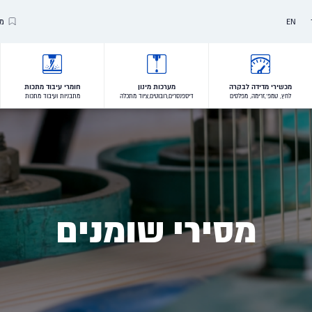
EN
מו
Our Brands
Our Clients
מכשירי מדידה לבקרה
מערכות מינון
חומרי עיבוד מתכות
לחץ, טמפ',זרימה, מפלסים
דיספנסרים,רובוטים,ציוד מתכלה
מתבניות ועיבוד מתכות
VALUES
מסירי שומנים