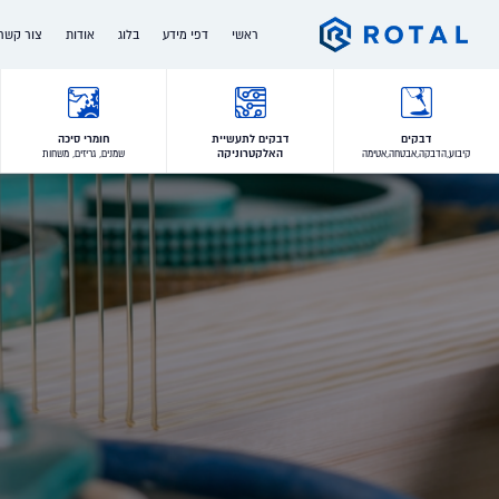
Ski
ראשי
דפי מידע
בלוג
אודות
צור קשר
t
conten
המותגים שלנו
מי אנחנו
דרושים
הלקוחות שלנו
הצוות שלנו
דבקים
דבקים לתעשיית
חומרי סיכה
האלקטרוניקה
קיבוע,הדבקה,אבטחה,אטימה
שמנים, גריזים, משחות
תעודות איכות והסמכות
ההיסטוריה שלנו
תעשיות בהן אנו פועלים
חברות בנות
ערכים