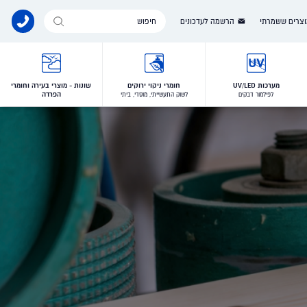
Products
צרים ששמרתי
הרשמה לעדכונים
search
מערכות UV/LED
חומרי ניקוי ירוקים
שונות - מוצרי בעירה וחומרי
הפרדה
לפילמור דבקים
לשוק התעשייתי, מוסדי, ביתי