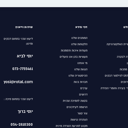
נו
דפי מידע
שירות וייעוץ
המותגים שלנו
ליעוץ טכני בתחום דבקים
ומינון:
יית האלקטרוניקה
הלקוחות שלנו
תעודות איכות והסמכות
יוסי לביא
ה לבקרה
תעשיות בהן אנו פועלים
מי אנחנו
073-7755461
 מתכות
הצוות שלנו
ההיסטוריה שלנו
yosi@rotal.com
ירוקים
חברות בנות
רי בעירה וחומרי הפרדה
ערכים
אל
דרושים
ליעוץ טכני בתחום סיכה :
בקשה לתמיכה טכנית
הרשמה לעידכונים
יוסי ברוך
צור קשר
הצהרת נגישות
054-2810300
תקנון למניעת הטרדה מינית