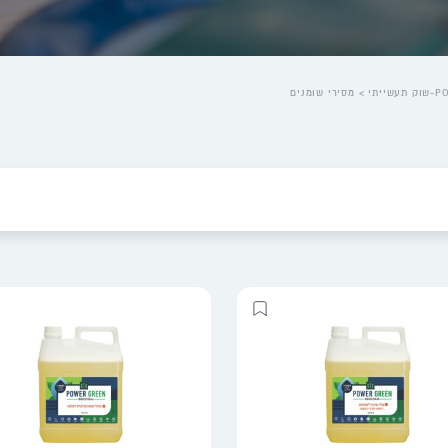
שייתי
> מסירי שומנים