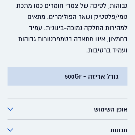
גבוהות, לסיכה של צמדי חומרים כמו מתכת
גומי/פלסטיק ושאר הפולימרים. מתאים
למהירות החלקה נמוכה-בינונית. עמיד
בחמצון, אינו מתאדה בטמפרטורות גבוהות
ועמיד ברטיבות.
גודל אריזה - 500Gr
אופן השימוש
יש לנקות עם OKS 2611. יש למרוח שכבה כך
שתפריד בין שני המשטחים בעלי תנועה יחסית.
תכונות