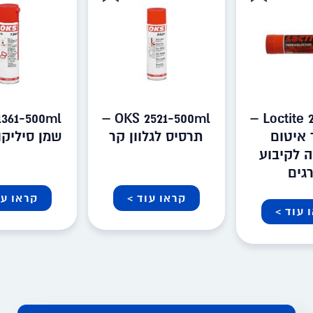
OKS 2521-500ml –
Loctite 268-20gr –
 איטום
תרסיס לגלוון קר
שמן סיליקו
 לקיבוע
גים
קראו עוד >
קראו עו
 עוד >