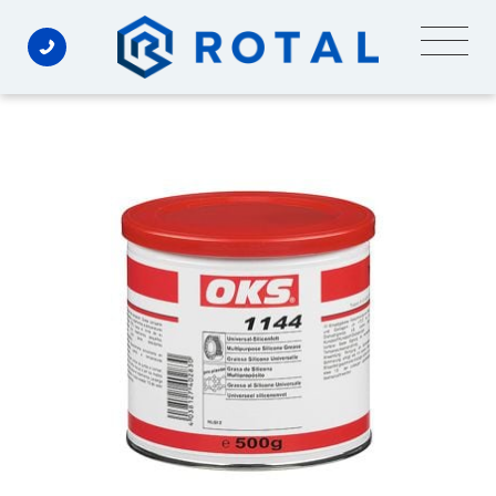
Ski
t
conten