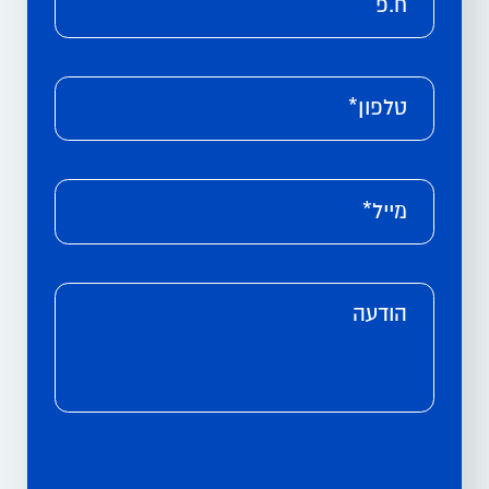
ח.פ
טלפון*
מייל*
הודעה