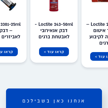
 3301-25ml
Loctite 243-50ml -
Loctite 268-20gr –
 איטום
דבק אנאירובי
 לקיבוע
לאבטחת ברגים
לאביזרים 
גים
קראו עוד >
קראו עו
 עוד >
אנחנו כאן בשבילכם