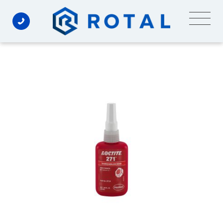
Ski
t
conten