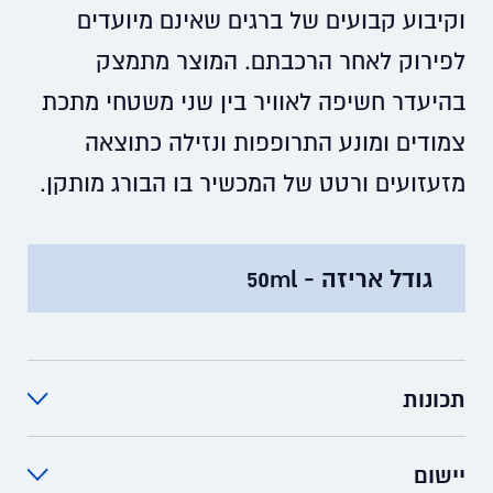
וקיבוע קבועים של ברגים שאינם מיועדים
לפירוק לאחר הרכבתם. המוצר מתמצק
בהיעדר חשיפה לאוויר בין שני משטחי מתכת
צמודים ומונע התרופפות ונזילה כתוצאה
מזעזועים ורטט של המכשיר בו הבורג מותקן.
גודל אריזה - 50ml
תכונות
מתאים במיוחד לעבודות בהן נדרש קיבוע בחוזק
רב כאשר נדרש לפרק הבורג לעיתים רחוקות מאד.
יישום