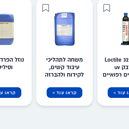
Loctite 3
משחה לתהליכי
נוזל הפרדה
– דבק uv
עיבוד קשים,
וסיליק
ם רפואיים
לקידוח ולהברזה
 עוד >
קראו עוד >
קראו עו