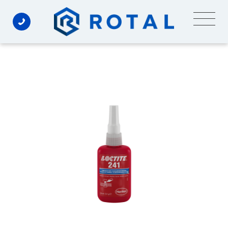
Ski
t
conten