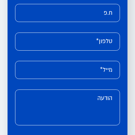
ח.פ
טלפון*
מייל*
הודעה