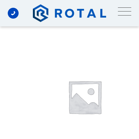
Ski
t
conten