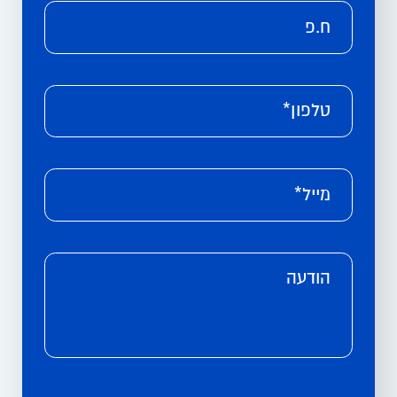
ח.פ
טלפון*
מייל*
הודעה