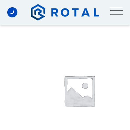
Ski
t
conten