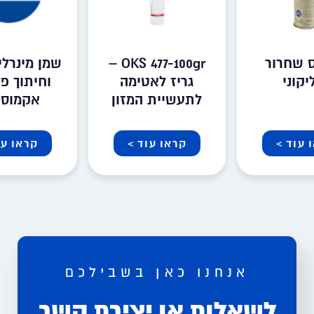
 שחרור
OKS 477-100gr –
שמן מינרלי
יקוני
גריז לאטימה
וחיתוך פ
לתעשיית המזון
אקמוסי
 עוד >
קראו עוד >
קראו עו
אנחנו כאן בשבילכם
לשאלות או יצירת קשר