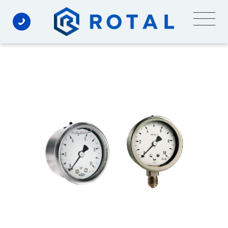
Ski
t
conten