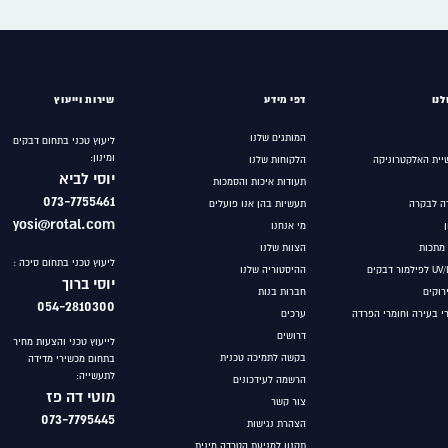
נו
דפי מידע
שירות וייעוץ
המותגים שלנו
ליעוץ טכני בתחום דבקים
ומינון:
יית האלקטרוניקה
הלקוחות שלנו
יוסי לביא
תעודות איכות והסמכות
073-7755461
ה לבקרה
תעשיות בהן אנו פועלים
yosi@rotal.com
מי אנחנו
 מתכות
הצוות שלנו
ליעוץ טכני בתחום סיכה :
ההיסטוריה שלנו
יוסי ברוך
ירוקים
חברות בנות
054-2810300
רי בעירה וחומרי הפרדה
ערכים
דרושים
לייעוץ טכני והצעות מחיר
בקשה לתמיכה טכנית
בתחום מכשירי מדידה
לתעשייה:
הרשמה לעידכונים
מוטי
דה פז
צור קשר
073-7795445
הצהרת נגישות
תקנון למניעת הטרדה מינית