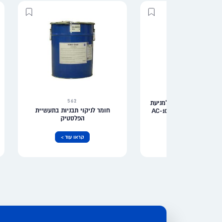
562
הפרדה ללא סיליקון למניעת
חומר לניקוי תבניות בתעשיית
הידבקות – AC-100-2450-400ML-
הפלסטיק
acmos
קראו עוד >
קראו עוד >