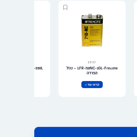
2500
2057
LFR-710NC-1GL-Frecote – נוזל
ERC-3146-200L תוסף למזוט כבד
הפרדה
קראו עוד >
קראו עוד >