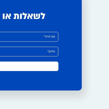
לשאלות או י
Please leave this field empty.
Alternative:
שם פרטי*
טלפון*