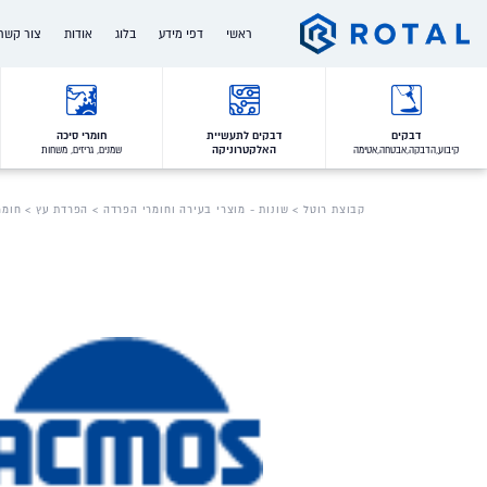
Ski
ראשי
דפי מידע
בלוג
אודות
צור קשר
t
conten
המותגים שלנו
מי אנחנו
דרושים
הלקוחות שלנו
הצוות שלנו
דבקים
דבקים לתעשיית
חומרי סיכה
האלקטרוניקה
קיבוע,הדבקה,אבטחה,אטימה
שמנים, גריזים, משחות
תעודות איכות והסמכות
ההיסטוריה שלנו
תעשיות בהן אנו פועלים
חברות בנות
קבוצת רוטל
>
שונות - מוצרי בעירה וחומרי הפרדה
>
הפרדת עץ
> חומר
ערכים