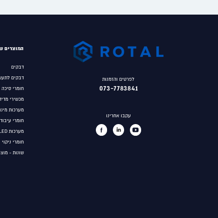
המוצרים של
דבקים
דבקים לתעש
לפרטים והזמנות
073-7783841
חומרי סיכה
מכשירי מדיד
מערכות מינון
עקבו אחרינו
חומרי עיבוד
מערכות UV/LED לפילמור דבקים
חומרי ניקוי 
שונות - מוצ