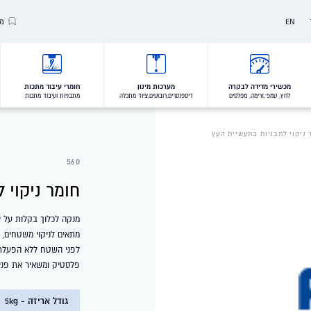
EN
מו
Our Brands
Our Clients
מכשירי מדידה לבקרה
מערכות מינון
חומרי עיבוד מתכות
לחץ, טמפ',זרימה, מפלסים
דיספנסרים,רובוטים,ציוד מתכלה
מתבניות ועיבוד מתכות
VALUES
 ניקוי לתבניות בתעשיית העץ
560
חומר ניקוי 
מנקה לכלוך בקלות על 
מתאים לניקוי משטחים, 
לפני השטח ללא הפעלת כ
פלסטיק ומשאיר את פני 
גודל אריזה - 5kg