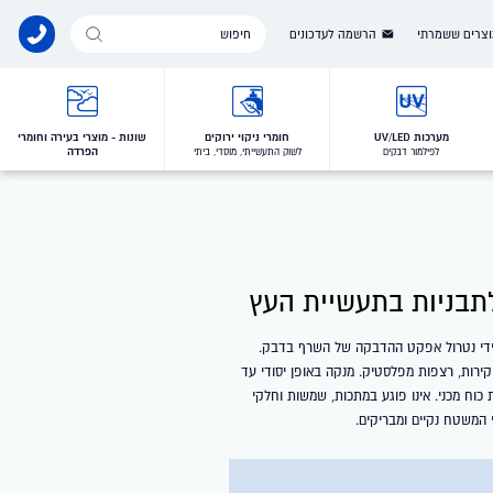
Products
צרים ששמרתי
הרשמה לעדכונים
search
מערכות UV/LED
חומרי ניקוי ירוקים
שונות - מוצרי בעירה וחומרי
הפרדה
לפילמור דבקים
לשוק התעשייתי, מוסדי, ביתי
לתבניות בתעשיית העץ
ידי נטרול אפקט ההדבקה של השרף בדבק.
קירות, רצפות מפלסטיק. מנקה באופן יסודי עד
וח מכני. אינו פוגע במתכות, שמשות וחלקי
המשטח נקיים ומבריקים.