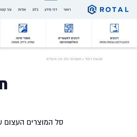
Ski
ראשי
דפי מידע
בלוג
אודות
צור קשר
t
conten
המותגים שלנו
מי אנחנו
דרושים
הלקוחות שלנו
הצוות שלנו
דבקים
דבקים לתעשיית
חומרי סיכה
האלקטרוניקה
קיבוע,הדבקה,אבטחה,אטימה
שמנים, גריזים, משחות
תעודות איכות והסמכות
ההיסטוריה שלנו
תעשיות בהן אנו פועלים
חברות בנות
קבוצת רוטל
> תעשיות בהן אנו פועלים
ערכים
תע
סל המוצרים העצום ש