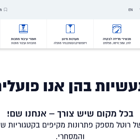
EN
מו
Our Brands
Our Clients
מכשירי מדידה לבקרה
מערכות מינון
חומרי עיבוד מתכות
לחץ, טמפ',זרימה, מפלסים
דיספנסרים,רובוטים,ציוד מתכלה
מתבניות ועיבוד מתכות
VALUES
שיות בהן אנו פועלי
בכל מקום שיש צורך – אנחנו שם!
ל רוטל מספק פתרונות מקיפים בקטגוריות שו
והמסחרי.