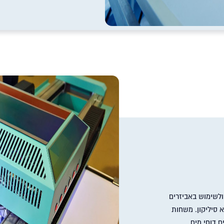
ולשימוש באביזרים
א סיליקון. משחות
ם דוחי מים.