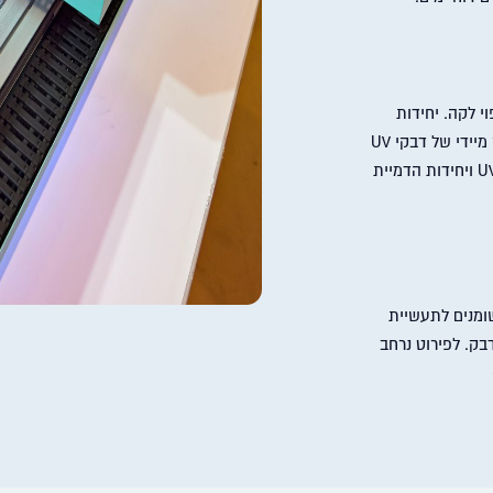
ס וציפוי לקה. יחידות
LED להקרנת שטח, Bluepoint 4 למיצוק מיידי של דבקי UV
ו- LEDPen למיצוק נקודתי. ציוד מדידת UV ויחידות הדמיית
שומנים לתעשיית
דבק. לפירוט נרחב