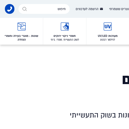
Products
צרים ששמרתי
הרשמה לעדכונים
search
מערכות UV/LED
חומרי ניקוי ירוקים
שונות - מוצרי בעירה וחומרי
הפרדה
לפילמור דבקים
לשוק התעשייתי, מוסדי, ביתי
ם
נות בשוק התעשייתי